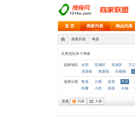
首 页
商家列表
商品列表
商家列表
粤菜
共查找到
0
个商家
商家
›
›
选择地区
全部
莞城区
东城区
万
清溪镇
塘厦镇
石碣镇
选择分类
鲁菜
川菜
苏菜
粤菜
快餐
小吃
粉面
火锅
查看
列表
大图
联盟