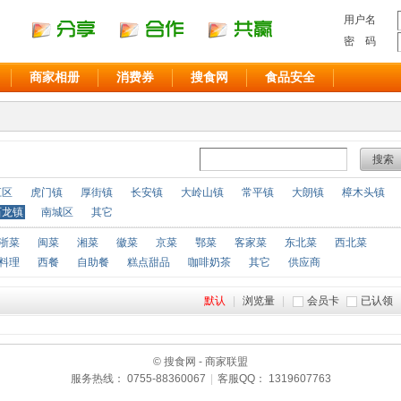
用户名
密 码
商家相册
消费券
搜食网
食品安全
搜索
江区
虎门镇
厚街镇
长安镇
大岭山镇
常平镇
大朗镇
樟木头镇
石龙镇
南城区
其它
浙菜
闽菜
湘菜
徽菜
京菜
鄂菜
客家菜
东北菜
西北菜
料理
西餐
自助餐
糕点甜品
咖啡奶茶
其它
供应商
默认
|
浏览量
|
会员卡
已认领
© 搜食网 - 商家联盟
服务热线： 0755-88360067
|
客服QQ： 1319607763