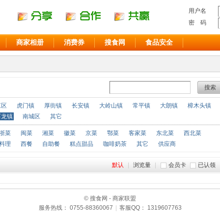
用户名
密 码
商家相册
消费券
搜食网
食品安全
搜索
江区
虎门镇
厚街镇
长安镇
大岭山镇
常平镇
大朗镇
樟木头镇
石龙镇
南城区
其它
浙菜
闽菜
湘菜
徽菜
京菜
鄂菜
客家菜
东北菜
西北菜
料理
西餐
自助餐
糕点甜品
咖啡奶茶
其它
供应商
默认
|
浏览量
|
会员卡
已认领
© 搜食网 - 商家联盟
服务热线： 0755-88360067
|
客服QQ： 1319607763