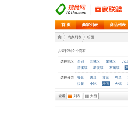
首 页
商家列表
商品列表
商家列表
粉面
共查找到
0
个商家
商家
›
›
选择地区
全部
莞城区
东城区
万
清溪镇
塘厦镇
石碣镇
选择分类
鲁菜
川菜
苏菜
粤菜
快餐
小吃
粉面
火锅
查看
列表
大图
联盟