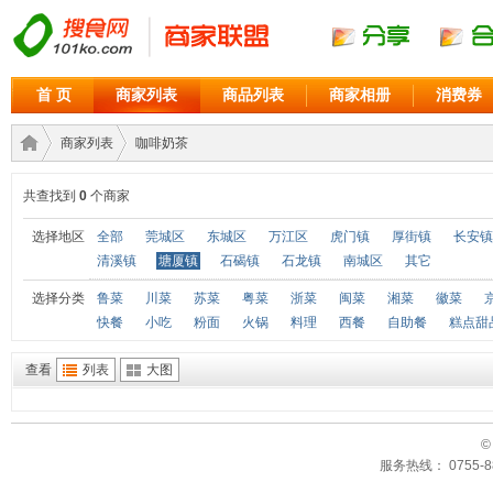
首 页
商家列表
商品列表
商家相册
消费券
商家列表
咖啡奶茶
共查找到
0
个商家
商家
›
›
选择地区
全部
莞城区
东城区
万江区
虎门镇
厚街镇
长安镇
清溪镇
塘厦镇
石碣镇
石龙镇
南城区
其它
选择分类
鲁菜
川菜
苏菜
粤菜
浙菜
闽菜
湘菜
徽菜
快餐
小吃
粉面
火锅
料理
西餐
自助餐
糕点甜
查看
列表
大图
©
联盟
服务热线： 0755-88