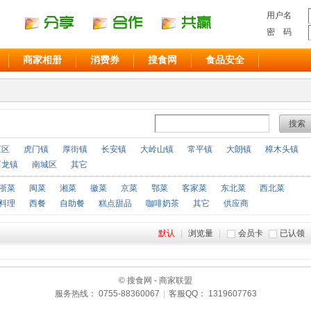
用户名
密 码
商家相册
消费券
搜食网
食品安全
搜索
江区
虎门镇
厚街镇
长安镇
大岭山镇
常平镇
大朗镇
樟木头镇
石龙镇
南城区
其它
浙菜
闽菜
湘菜
徽菜
京菜
鄂菜
客家菜
东北菜
西北菜
料理
西餐
自助餐
糕点甜品
咖啡奶茶
其它
供应商
默认
|
浏览量
|
会员卡
已认领
© 搜食网 - 商家联盟
服务热线： 0755-88360067
|
客服QQ： 1319607763