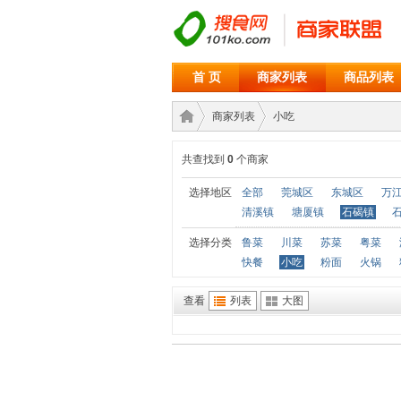
首 页
商家列表
商品列表
商家列表
小吃
共查找到
0
个商家
商家
›
›
选择地区
全部
莞城区
东城区
万
清溪镇
塘厦镇
石碣镇
选择分类
鲁菜
川菜
苏菜
粤菜
快餐
小吃
粉面
火锅
查看
列表
大图
联盟