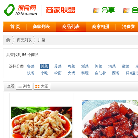
首 页
商家列表
商品列表
商家相册
消费券
商品列表
川菜
共查找到
56
个商品
商家
›
›
选择分类
鲁菜
川菜
苏菜
粤菜
浙菜
闽菜
湘菜
徽菜
快餐
小吃
粉面
火锅
料理
自助餐
西餐
糕点甜
查看
列表
大图
联盟