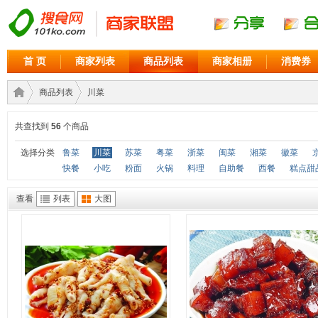
首 页
商家列表
商品列表
商家相册
消费券
商品列表
川菜
共查找到
56
个商品
商家
›
›
选择分类
鲁菜
川菜
苏菜
粤菜
浙菜
闽菜
湘菜
徽菜
快餐
小吃
粉面
火锅
料理
自助餐
西餐
糕点甜
查看
列表
大图
联盟