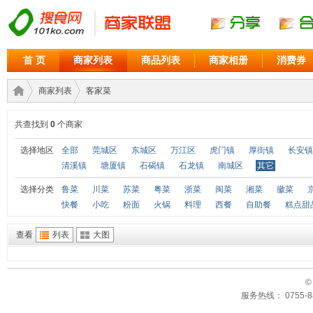
首 页
商家列表
商品列表
商家相册
消费券
商家列表
客家菜
共查找到
0
个商家
商家
›
›
选择地区
全部
莞城区
东城区
万江区
虎门镇
厚街镇
长安镇
清溪镇
塘厦镇
石碣镇
石龙镇
南城区
其它
选择分类
鲁菜
川菜
苏菜
粤菜
浙菜
闽菜
湘菜
徽菜
快餐
小吃
粉面
火锅
料理
西餐
自助餐
糕点甜
查看
列表
大图
©
联盟
服务热线： 0755-88