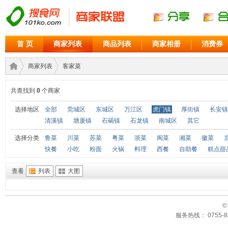
首 页
商家列表
商品列表
商家相册
消费券
商家列表
客家菜
共查找到
0
个商家
商家
›
›
选择地区
全部
莞城区
东城区
万江区
虎门镇
厚街镇
长安镇
清溪镇
塘厦镇
石碣镇
石龙镇
南城区
其它
选择分类
鲁菜
川菜
苏菜
粤菜
浙菜
闽菜
湘菜
徽菜
快餐
小吃
粉面
火锅
料理
西餐
自助餐
糕点甜
查看
列表
大图
©
联盟
服务热线： 0755-88