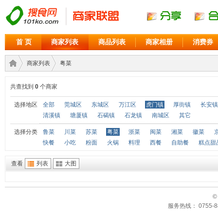
首 页
商家列表
商品列表
商家相册
消费券
商家列表
粤菜
共查找到
0
个商家
商家
›
›
选择地区
全部
莞城区
东城区
万江区
虎门镇
厚街镇
长安镇
清溪镇
塘厦镇
石碣镇
石龙镇
南城区
其它
选择分类
鲁菜
川菜
苏菜
粤菜
浙菜
闽菜
湘菜
徽菜
快餐
小吃
粉面
火锅
料理
西餐
自助餐
糕点甜
查看
列表
大图
©
联盟
服务热线： 0755-88