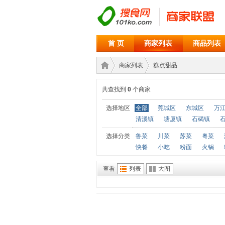
首 页
商家列表
商品列表
商家列表
糕点甜品
共查找到
0
个商家
商家
›
›
选择地区
全部
莞城区
东城区
万
清溪镇
塘厦镇
石碣镇
选择分类
鲁菜
川菜
苏菜
粤菜
快餐
小吃
粉面
火锅
查看
列表
大图
联盟