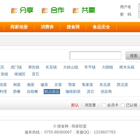
用户名
密 码
商家相册
消费券
搜食网
食品安全
搜索
江区
虎门镇
厚街镇
长安镇
大岭山镇
常平镇
大朗镇
樟木头镇
石龙镇
南城区
其它
浙菜
闽菜
湘菜
徽菜
京菜
鄂菜
客家菜
东北菜
西北菜
料理
西餐
自助餐
糕点甜品
咖啡奶茶
其它
供应商
默认
|
浏览量
|
会员卡
已认领
© 搜食网 - 商家联盟
服务热线： 0755-88360067
|
客服QQ： 1319607763