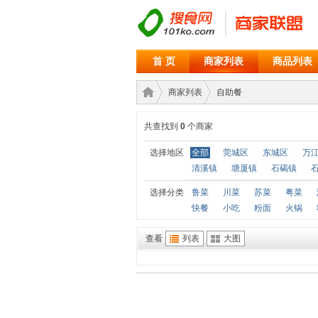
首 页
商家列表
商品列表
商家列表
自助餐
共查找到
0
个商家
商家
›
›
选择地区
全部
莞城区
东城区
万
清溪镇
塘厦镇
石碣镇
选择分类
鲁菜
川菜
苏菜
粤菜
快餐
小吃
粉面
火锅
查看
列表
大图
联盟