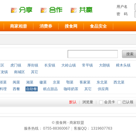
用户名
密 码
商家相册
消费券
搜食网
食品安全
搜索
江区
虎门镇
厚街镇
长安镇
大岭山镇
常平镇
大朗镇
樟木头镇
石龙镇
南城区
其它
浙菜
闽菜
湘菜
徽菜
京菜
鄂菜
客家菜
东北菜
西北菜
料理
西餐
自助餐
糕点甜品
咖啡奶茶
其它
供应商
默认
|
浏览量
|
会员卡
已认领
© 搜食网 - 商家联盟
服务热线： 0755-88360067
|
客服QQ： 1319607763