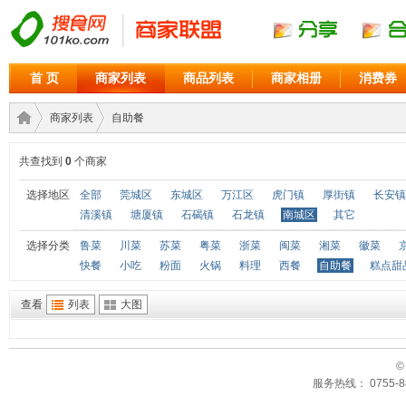
首 页
商家列表
商品列表
商家相册
消费券
商家列表
自助餐
共查找到
0
个商家
商家
›
›
选择地区
全部
莞城区
东城区
万江区
虎门镇
厚街镇
长安镇
清溪镇
塘厦镇
石碣镇
石龙镇
南城区
其它
选择分类
鲁菜
川菜
苏菜
粤菜
浙菜
闽菜
湘菜
徽菜
快餐
小吃
粉面
火锅
料理
西餐
自助餐
糕点甜
查看
列表
大图
©
联盟
服务热线： 0755-88