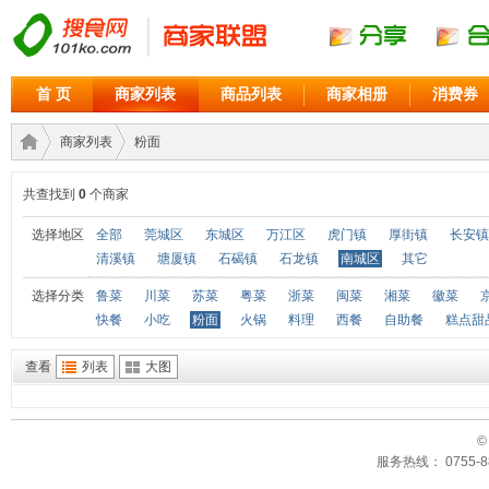
首 页
商家列表
商品列表
商家相册
消费券
商家列表
粉面
共查找到
0
个商家
商家
›
›
选择地区
全部
莞城区
东城区
万江区
虎门镇
厚街镇
长安镇
清溪镇
塘厦镇
石碣镇
石龙镇
南城区
其它
选择分类
鲁菜
川菜
苏菜
粤菜
浙菜
闽菜
湘菜
徽菜
快餐
小吃
粉面
火锅
料理
西餐
自助餐
糕点甜
查看
列表
大图
©
联盟
服务热线： 0755-88